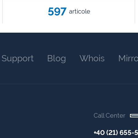
597
articole
Support
Blog
Whois
Mirr
Call Center
+40 (21) 655-