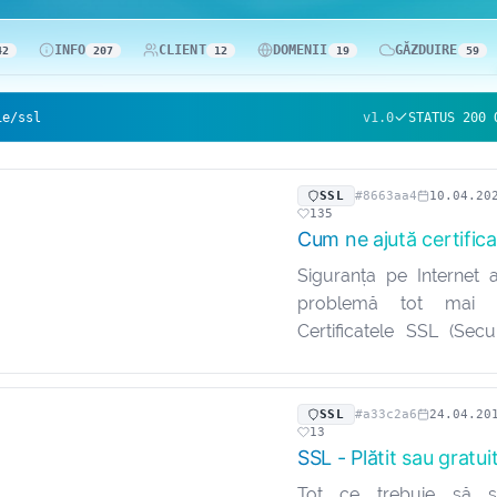
INFO
CLIENT
DOMENII
GĂZDUIRE
42
207
12
19
59
ie/ssl
v1.0
STATUS 200 
SSL
#8663aa4
10.04.20
135
Cum ne ajută certific
Siguranța pe Internet 
problemă tot mai im
Certificatele SSL (Sec
Layer) joacă un rol i
asigurarea acesteia. În a
vom discuta despr
SSL
#a33c2a6
24.04.20
13
certificatele SSL și de…
SSL - Plătit sau gratui
Tot ce trebuie să șt