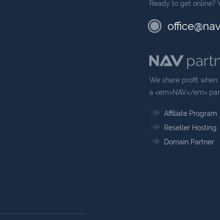
Ready to get online? 
office@nav
part
We share profit when 
a <em>NAV</em> part
Affiliate Program
Reseller Hosting
Domain Partner