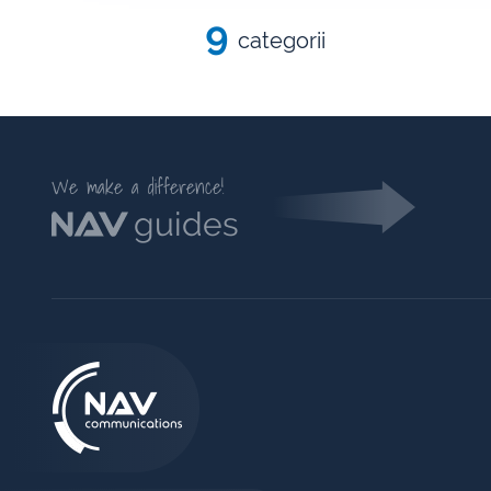
9
categorii
We make a difference!
guides