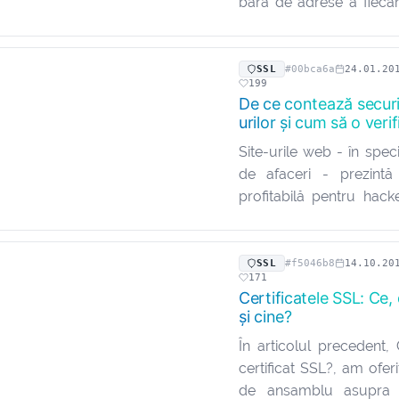
bara de adrese a fiecăr
care utilizează o con
între server și utilizato
stabilit, în 2016, un t
SSL
#00bca6a
24.01.20
199
pentru luna…
De ce contează securi
urilor și cum să o verif
Site-urile web - în speci
de afaceri - prezintă
profitabilă pentru hack
se ocupă de banii și
sensibile ale clienților,
când securitatea site-ul
SSL
#f5046b8
14.10.20
171
Certificatele SSL: Ce,
și cine?
În articolul precedent,
certificat SSL?, am ofer
de ansamblu asupra t