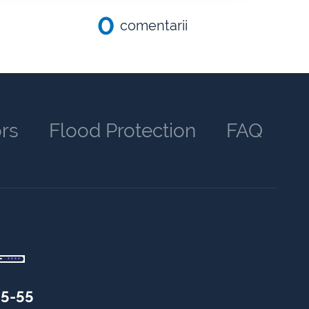
0
comentarii
ors
Flood Protection
FAQ
55-55