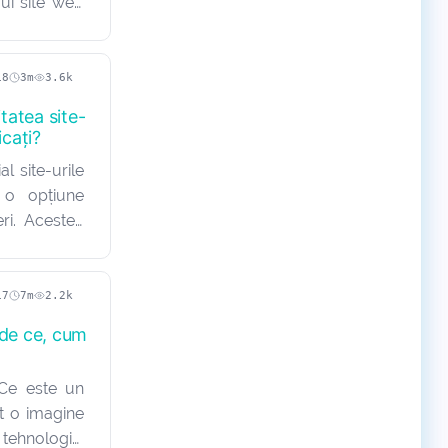
ui site web
exiune HTTP
ri. Google a
ermen limită
18
3m
3.6k
tatea site-
icați?
al site-urile
 o opțiune
eri. Acestea
 de datele
 care, atunci
ui web este…
17
7m
2.2k
 de ce, cum
 Ce este un
it o imagine
ehnologiei