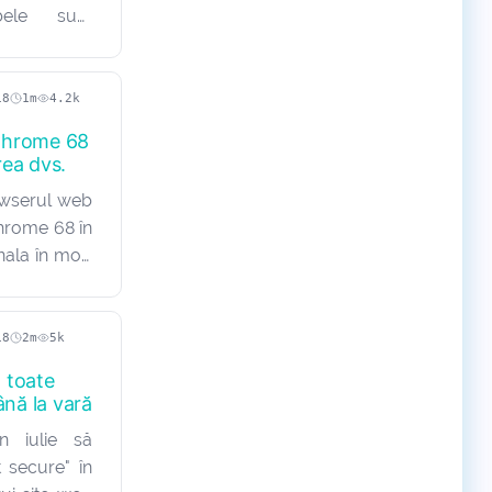
bele sunt
e online și
p, acela de
or între un
18
1m
4.2k
l…
Chrome 68
rea dvs.
owserul web
hrome 68 în
mnala în mod
b care sunt
esigure. Am
tr-o postare
18
2m
5k
 toate
ână la vară
n iulie să
t secure" în