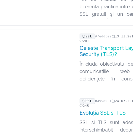
diferența practică între 
SSL gratuit și un cer
comercial. Într-o epo
numărul de încercări de
activități frauduloas
SSL
#7eddbea
13.11.20
201
fiecare zi care…
Ce este Transport La
Security (TLS)?
În ciuda obiectivului d
comunicațiile web
deficiențele în con
implementarea ser
Transport Layer Se
condus la breșe în ceea
SSL
#4958001
24.07.20
245
securitatea. Însă cea ma
Evoluția SSL și TLS
SSL și TLS sunt adese
interschimbabil deo