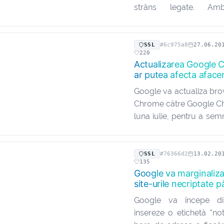
strâns legate. Am
protocoale de comunicar
servesc aceluiași sco
criptare a comunicațiil
SSL
#6c975a8
27.06.20
220
server web și browser-u
Actualizarea Google 
ar putea afecta aface
Google va actualiza br
Chrome către Google C
luna iulie, pentru a se
explicit site-urile we
sigure și care sunt n
acoperit acest lucru în
SSL
#76366d2
13.02.20
135
de pe blog…
Google va marginaliza
site-urile necriptate p
Google va începe di
insereze o etichetă "no