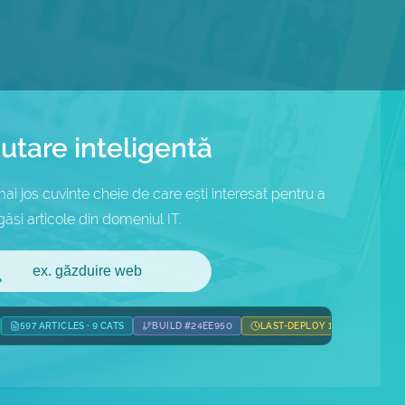
utare inteligentă
i jos cuvinte cheie de care ești interesat pentru a
găsi articole din domeniul IT.
597 ARTICLES · 9 CATS
BUILD #24EE950
LAST-DEPLOY 1D