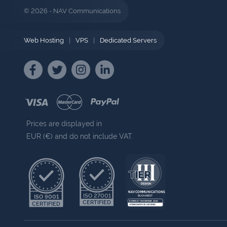
© 2026 - NAV Communications
Web Hosting
|
VPS
|
Dedicated Servers
Prices are displayed in
EUR (€) and do not include VAT.
NAV COMMUNICATIONS
ISO 27001
ISO 9001
BUCHAREST
CERTIFIED
EXPIRES 7 NOVEMBER 2030
CERTIFIED
UPTIME INSTITUTE CERTIFIED