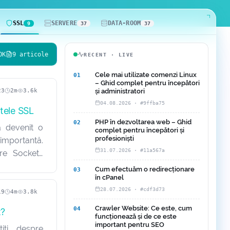
SSL
SERVERE
DATA-ROOM
9
37
37
OK
9 articole
RECENT · LIVE
Cele mai utilizate comenzi Linux
01
– Ghid complet pentru începători
23
2m
3.6k
și administratori
04.08.2026 · #9ffba75
atele SSL
PHP în dezvoltarea web – Ghid
02
a devenit o
complet pentru începători și
profesioniști
portantă.
31.07.2026 · #11a567a
ure Sockets
mportant în
Cum efectuăm o redirecționare
03
în cPanel
cest articol,
28.07.2026 · #cdf3d73
e ce sunt
19
4m
3.8k
Crawler Website: Ce este, cum
04
t?
funcționează și de ce este
important pentru SEO
iți despre