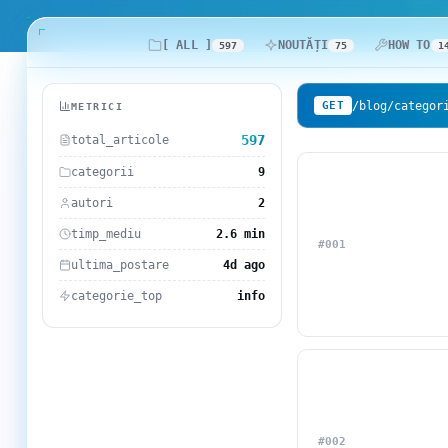
.com Domains
Payment Methods
[ ALL ]
NOUTĂȚI
HOW TO
597
75
1
.net Domains
Network Statistics
/blog/categor
GET
METRICI
Whois
597
total_articole
categorii
9
autori
2
timp_mediu
2.6 min
#001
ultima_postare
4d ago
categorie_top
info
#002