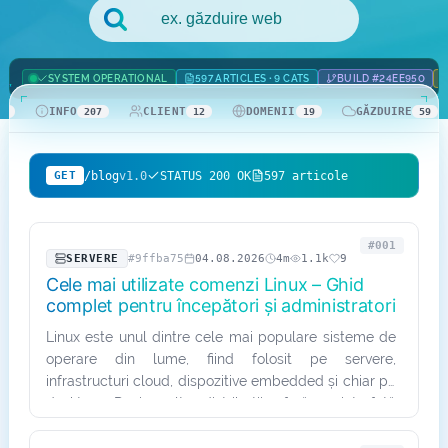
.com Domains
Payment Methods
.net Domains
Network Statistics
SYSTEM OPERATIONAL
597 ARTICLES · 9 CATS
BUILD #24EE950
INFO
CLIENT
DOMENII
GĂZDUIRE
42
207
12
19
59
Whois
/blog
v1.0
STATUS 200 OK
597 articole
GET
#001
SERVERE
#9ffba75
04.08.2026
4m
1.1k
9
Cele mai utilizate comenzi Linux – Ghid
complet pentru începători și administratori
Linux este unul dintre cele mai populare sisteme de
operare din lume, fiind folosit pe servere,
infrastructuri cloud, dispozitive embedded și chiar pe
desktop. Deși multe distribuții oferă o interfață
grafică…