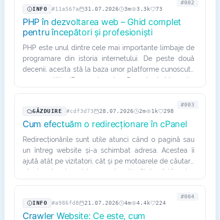
#002
INFO
#11a567a
31.07.2026
3m
3.3k
73
PHP în dezvoltarea web – Ghid complet
pentru începători și profesioniști
PHP este unul dintre cele mai importante limbaje de
programare din istoria internetului. De peste două
decenii, acesta stă la baza unor platforme cunoscute
precum WordPress, Joomla, Drupal și Magento,
alimentând…
#003
GĂZDUIRE
#cdf3d73
28.07.2026
2m
1k
298
Cum efectuăm o redirecționare în cPanel
Redirecționările sunt utile atunci când o pagină sau
un întreg website și-a schimbat adresa. Acestea îi
ajută atât pe vizitatori, cât și pe motoarele de căutare
să ajungă automat la noua locație, fără a întâmpina
erori…
#004
INFO
#a986fd8
21.07.2026
4m
4.4k
224
Crawler Website: Ce este, cum