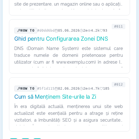
site de prezentare, un magazin online sau o aplicație
web, utilizatorii se așteaptă ca datele lor să fie
protejate…
#011
HOW TO
#d0dd6bd
05.06.2026
2m
4.2k
93
Ghid pentru Configurarea Zonei DNS
DNS (Domain Name System) este sistemul care
traduce numele de domenii prietenoase pentru
utilizator (cum ar fi www.exemplu.com) în adrese IP
care pot fi înțelese de calculatoare (cum ar fi
192.0.2.1). Configurarea…
#012
HOW TO
#5f1d115
02.06.2026
2m
4.7k
185
Cum să Menținem Site-urile la Zi
În era digitală actuală, menținerea unui site web
actualizat este esențială pentru a atrage și reține
vizitatori, a îmbunătăți SEO și a asigura securitatea
datelor. În acest articol, vom explora câțiva pași
esențiali…