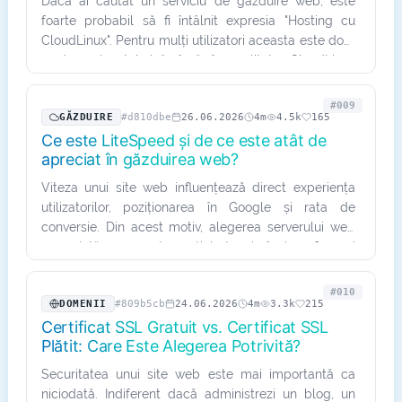
Dacă ai căutat un serviciu de găzduire web, este
foarte probabil să fi întâlnit expresia "Hosting cu
CloudLinux". Pentru mulți utilizatori aceasta este doar
o denumire tehnică, însă în realitate CloudLinux
reprezintă…
#009
GĂZDUIRE
#d810dbe
26.06.2026
4m
4.5k
165
Ce este LiteSpeed și de ce este atât de
apreciat în găzduirea web?
Viteza unui site web influențează direct experiența
utilizatorilor, poziționarea în Google și rata de
conversie. Din acest motiv, alegerea serverului web
reprezintă un aspect esențial atunci când configurezi
un serviciu…
#010
DOMENII
#809b5cb
24.06.2026
4m
3.3k
215
Certificat SSL Gratuit vs. Certificat SSL
Plătit: Care Este Alegerea Potrivită?
Securitatea unui site web este mai importantă ca
niciodată. Indiferent dacă administrezi un blog, un