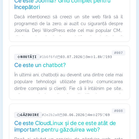
Ce este Joomla? Ghid complet pentru
începători
Dacă intenționezi să creezi un site web fără să îl
programezi de la zero, ai auzit cu siguranță despre
Joomla. Deși WordPress este cel mai popular CMS
din lume, Joomla rămâne o platformă matură, sigură
și foarte…
#007
NOUTĂȚI
#1b6f6fd
03.07.2026
3m
1.8k
193
Ce este un chatbot?
În ultimii ani, chatboții au devenit una dintre cele mai
populare tehnologii utilizate pentru comunicarea
dintre companii și clienți. Fie că îi întâlnim pe site-
urile magazinelor online, în aplicațiile de mesagerie
sau…
#008
GĂZDUIRE
#2e2b2a8
30.06.2026
4m
275
69
Ce este CloudLinux și de ce este atât de
important pentru găzduirea web?