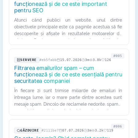
funcționează și de ce este important
pentru SEO
Atunci când publici un website, unul dintre
obiectivele principale este ca paginile acestuia să fie
descoperite și afișate în rezultatele motoarelor de
căutare. Pentru ca acest lucru să se întâmple,
Google și celelalte…
#005
SERVERE
#eb5fabb
15.07.2026
3m
3.8k
126
Filtrarea emailurilor spam – cum
funcționează și de ce este esențială pentru
securitatea companiei
În fiecare zi sunt trimise miliarde de emailuri în
întreaga lume, iar o mare parte dintre acestea sunt
mesaje spam. Dincolo de reclamele nedorite, spamul
reprezintă una dintre principalele metode prin care
atacatorii…
#006
GĂZDUIRE
#2111be7
07.07.2026
3m
3.2k
119