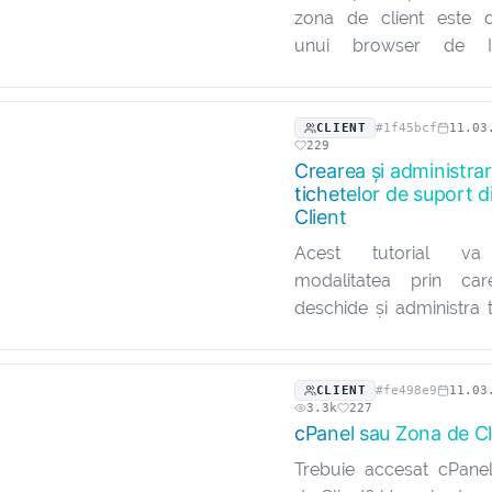
zona de client este d
unui browser de In
introducerea adrese
deschide pagina de aut
Aici sunt necesare adre
CLIENT
#1f45bcf
11.03
229
înregistrată în sistem…
Crearea și administra
tichetelor de suport 
Client
Acest tutorial va
modalitatea prin ca
deschide și administra 
suport. Tichetele 
reprezintă o modalitate
de comunicare cu depa
CLIENT
#fe498e9
11.03
3.3k
227
NAV atunci când este ne
cPanel sau Zona de Cl
Trebuie accesat cPane