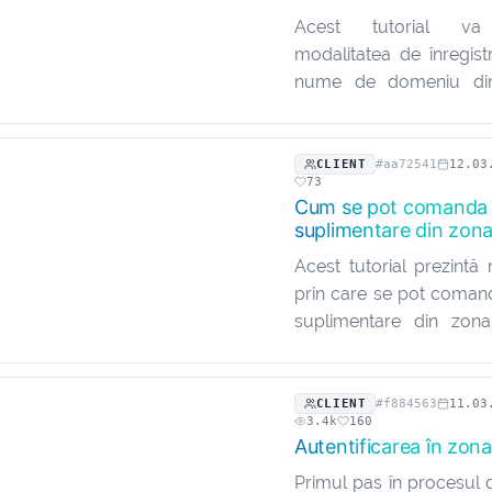
Acest tutorial va
modalitatea de înregist
nume de domeniu di
client. Acesta este
simplu, cu doar câți
urmat. Se presupu
CLIENT
#aa72541
12.03
73
efectuat deja logarea
Cum se pot comanda
client…
suplimentare din zona
Acest tutorial prezintă
prin care se pot coma
suplimentare din zona
Este un proces ușor, și
cu ușurință produsele 
presupune că s-a efe
CLIENT
#f884563
11.03
3.4k
160
logarea în zona…
Autentificarea în zona
Primul pas în procesul 