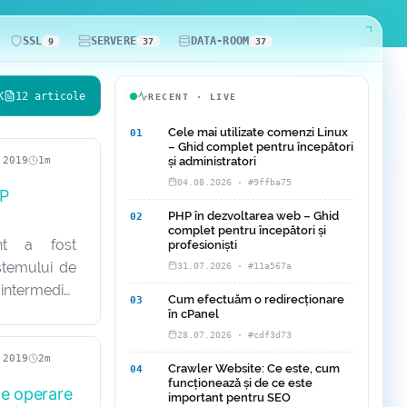
SSL
SERVERE
DATA-ROOM
9
37
37
K
12 articole
RECENT · LIVE
Cele mai utilizate comenzi Linux
01
– Ghid complet pentru începători
.2019
1m
și administratori
04.08.2026 · #9ffba75
IP
PHP în dezvoltarea web – Ghid
02
complet pentru începători și
ent a fost
profesioniști
istemului de
31.07.2026 · #11a567a
intermediul
Cum efectuăm o redirecționare
03
t articol va
în cPanel
itatea de
28.07.2026 · #cdf3d73
 adiționale,
.2019
2m
Crawler Website: Ce este, cum
04
funcționează și de ce este
de operare
important pentru SEO