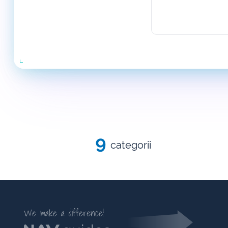
9
categorii
We make a difference!