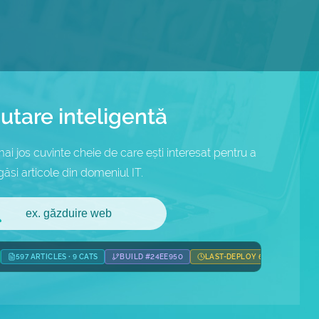
utare inteligentă
i jos cuvinte cheie de care ești interesat pentru a
găsi articole din domeniul IT.
597 ARTICLES · 9 CATS
BUILD #24EE950
LAST-DEPLOY 6H