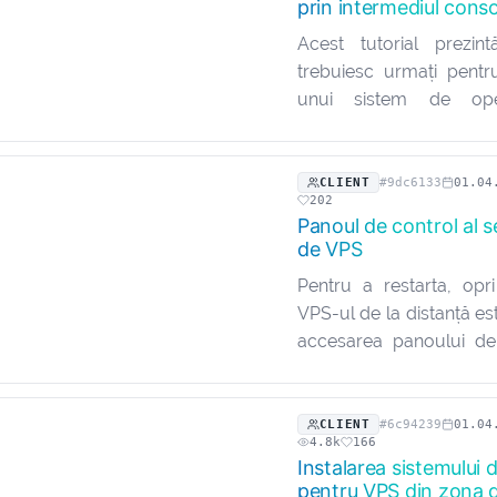
prin intermediul cons
Acest tutorial prezin
trebuiesc urmați pentru
unui sistem de ope
intermediul consolei
presupune că s-a efe
logarea în zona de client
CLIENT
#9dc6133
01.04
202
care apar probleme în…
Panoul de control al se
de VPS
Pentru a restarta, opr
VPS-ul de la distanță e
accesarea panoului de
acestuia, accesând zona
Se presupune că s-a ef
logarea în zona de client
CLIENT
#6c94239
01.04
4.8k
166
care…
Instalarea sistemului 
pentru VPS din zona d