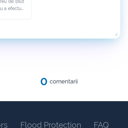
reu de știut
ru a efectua
i mai mulți
fuzi la un
est tutorial
0
comentarii
ors
Flood Protection
FAQ