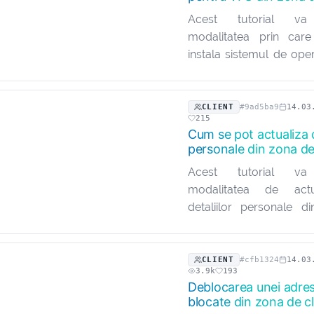
Acest tutorial va
modalitatea prin car
instala sistemul de ope
VPS. Se presupune că s
deja logarea în zona de
cazul în care apar p
CLIENT
#9ad5ba9
14.03
215
procesul de…
Cum se pot actualiza d
personale din zona de
Acest tutorial va
modalitatea de actu
detaliilor personale 
client. Este esențial s
aceste detalii actualizate
clientul să poată fi 
CLIENT
#cfb1324
14.03
3.9k
193
permanent cu compani
Deblocarea unei adres
blocate din zona de cl