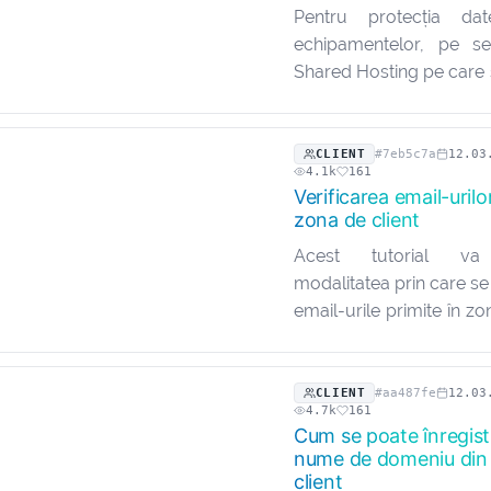
Pentru protecția da
echipamentelor, pe se
Shared Hosting pe care 
conturile clienților 
Firewall. În cazul în c
accesa orice site, mai p
CLIENT
#7eb5c7a
12.03
4.1k
161
găzduit…
Verificarea email-urilo
zona de client
Acest tutorial va
modalitatea prin care se 
email-urile primite în zo
Este esențial ca utilizato
curent cu e-mail-urile
zona de client. Co
CLIENT
#aa487fe
12.03
4.7k
161
hosting…
Cum se poate înregist
nume de domeniu din
client