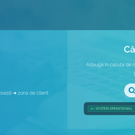
Că
Adaugă în căsuța de ma
losești ➜ zona de client.
SYSTEM OPERATIONAL