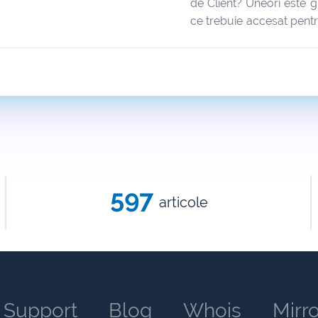
de Client? Uneori este g
ce trebuie accesat pent
anumite operațiuni. Ce
utilizatori devin con
moment dat, astfel că ac
va explica…
597
articole
Support
Blog
Whois
Mirr