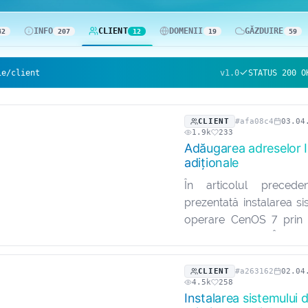
INFO
CLIENT
DOMENII
GĂZDUIRE
42
207
12
19
59
ie/client
v1.0
STATUS 200 O
CLIENT
#afa08c4
03.04
1.9k
233
Adăugarea adreselor 
adiționale
În articolul preced
prezentată instalarea s
operare CenOS 7 prin 
consolei noVNC. În aces
fi prezentată modal
adăugare a adreselor IP
CLIENT
#a263162
02.04
4.5k
258
în cazul în care…
Instalarea sistemului 