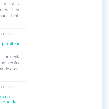
telor și a
rverele de
sunt situate
rulează un
are se poate
uțin site-ul
.2019
1m
r primite în
 prezenta
pot verifica
na de client.
rii să fie la
 primite în
mpania de
.2019
1m
ra un
 zona de