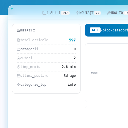
.com Domains
Payment Methods
[ ALL ]
NOUTĂȚI
HOW TO
597
75
1
.net Domains
Network Statistics
/blog/categor
GET
METRICI
Whois
597
total_articole
categorii
9
autori
2
timp_mediu
2.6 min
#001
ultima_postare
3d ago
categorie_top
info