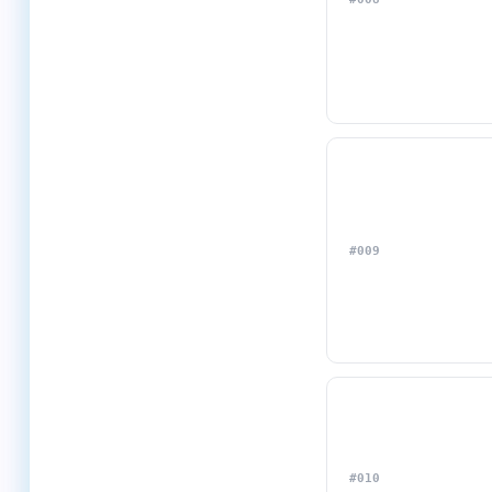
#009
#010