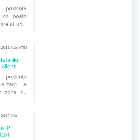
 prezenta
e se poate
rare al unui
-a efectuat
 client. În
robleme în
.2019
1m
793
etaliile
 client
 prezenta
alizare a
din zona de
ă se mențină
 astfel încât
în contact
.2019
1m
a…
e IP
ient