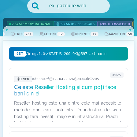
.com Domains
Payment Methods
.net Domains
Network Statistics
SYSTEM OPERATIONAL
597 ARTICLES · 9 CATS
BUILD #24EE950
INFO
CLIENT
DOMENII
GĂZDUIRE
42
207
12
19
59
Whois
/blog
v1.0
STATUS 200 OK
597 articole
GET
#025
INFO
#d66807f
17.04.2026
3m
3k
205
Ce este Reseller Hosting și cum poți face
bani din el
Reseller hosting este una dintre cele mai accesibile
metode prin care poți intra în industria de web
hosting fără investiții majore în infrastructură. Practic,
închiriezi resurse de la un provider mare și le vinzi
mai…