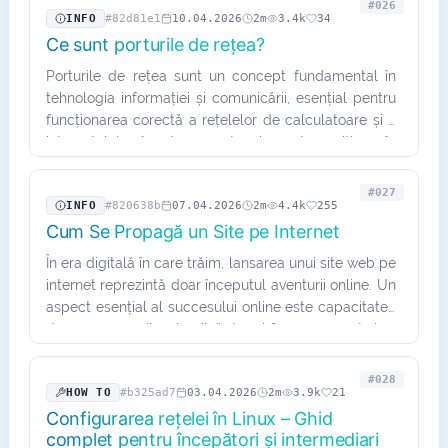
#026
INFO
#82d81e1
10.04.2026
2m
3.4k
34
Ce sunt porturile de rețea?
Porturile de rețea sunt un concept fundamental în
tehnologia informației și comunicării, esențial pentru
funcționarea corectă a rețelelor de calculatoare și a
internetului. Acestea sunt elemente critice în
facilitarea…
#027
INFO
#820638b
07.04.2026
2m
4.4k
255
Cum Se Propagă un Site pe Internet
În era digitală în care trăim, lansarea unui site web pe
internet reprezintă doar începutul aventurii online. Un
aspect esențial al succesului online este capacitatea
de a propaga site-ul, adică de a-l face cunoscut și…
#028
HOW TO
#b325ad7
03.04.2026
2m
3.9k
21
Configurarea rețelei în Linux – Ghid
complet pentru începători și intermediari