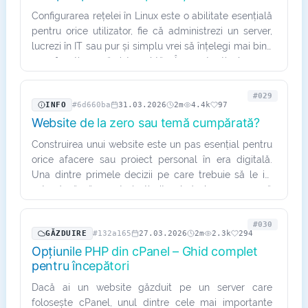
Configurarea rețelei în Linux este o abilitate esențială
pentru orice utilizator, fie că administrezi un server,
lucrezi în IT sau pur și simplu vrei să înțelegi mai bine
cum funcționează sistemul tău. În acest articol…
#029
INFO
#6d660ba
31.03.2026
2m
4.4k
97
Website de la zero sau temă cumpărată?
Construirea unui website este un pas esențial pentru
orice afacere sau proiect personal în era digitală.
Una dintre primele decizii pe care trebuie să le iei
este dacă să construiești site-ul de la zero sau să
folosești…
#030
GĂZDUIRE
#132a165
27.03.2026
2m
2.3k
294
Opțiunile PHP din cPanel – Ghid complet
pentru începători
Dacă ai un website găzduit pe un server care
folosește cPanel, unul dintre cele mai importante