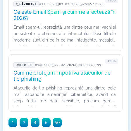
#035
GĂZDUIRE
#11567b7
03.03.2026
2m
571
209
Ce este Email Spam și cum ne afectează în
2026?
Email spam-ul reprezintă una dintre cele mai vechi și
persistente probleme ale internetului. Deși filtrele
moderne sunt din ce în ce mai inteligente, mesajele
nedorite continuă să circule zilnic în milioane de
inbox-uri…
#036
HOW TO
#9d67378
27.02.2026
3m
333
199
Cum ne protejăm împotriva atacurilor de
tip phishing
Atacurile de tip phishing reprezintă una dintre cele
mai răspândite amenințări cibernetice, având ca
scop furtul de date sensibile, precum parole,
informații bancare sau date personale. Hackerii
folosesc metode…
1
2
4
5
50