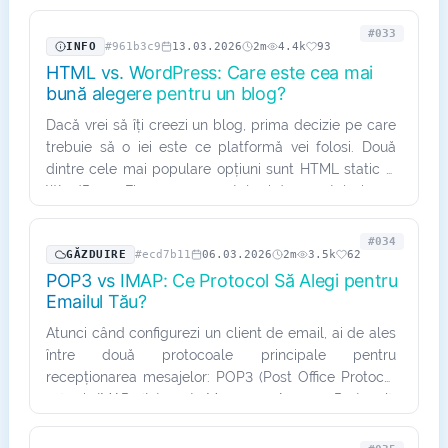
#033
INFO
#961b3c9
13.03.2026
2m
4.4k
93
HTML vs. WordPress: Care este cea mai
bună alegere pentru un blog?
Dacă vrei să îți creezi un blog, prima decizie pe care
trebuie să o iei este ce platformă vei folosi. Două
dintre cele mai populare opțiuni sunt HTML static și
WordPress. Fiecare are avantaje și dezavantaje, iar…
#034
GĂZDUIRE
#ecd7b11
06.03.2026
2m
3.5k
62
POP3 vs IMAP: Ce Protocol Să Alegi pentru
Emailul Tău?
Atunci când configurezi un client de email, ai de ales
între două protocoale principale pentru
recepționarea mesajelor: POP3 (Post Office Protocol
v3) și IMAP (Internet Message Access Protocol).
Ambele au avantaje și…