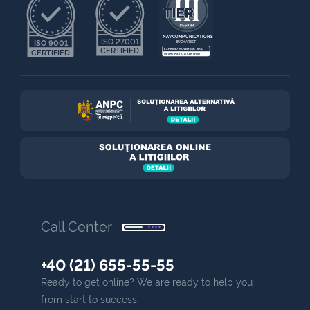
NAV COMMUNICATIONS
ISO 27001
ISO 9001
BUCHAREST
CERTIFIED
EXPIRES 7 NOVEMBER 2030
CERTIFIED
UPTIME INSTITUTE CERTIFIED
Call Center
+40 (21) 655-55-55
Ready to get online? We are ready to help you
from start to success.