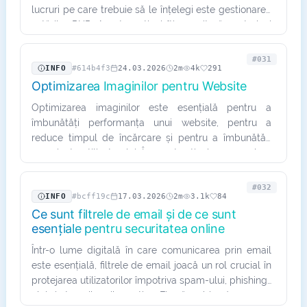
lucruri pe care trebuie să le înțelegi este gestionarea
setărilor PHP. Aceste opțiuni îți permit să controlezi
modul în care…
#031
INFO
#614b4f3
24.03.2026
2m
4k
291
Optimizarea Imaginilor pentru Website
Optimizarea imaginilor este esențială pentru a
îmbunătăți performanța unui website, pentru a
reduce timpul de încărcare și pentru a îmbunătăți
experiența utilizatorului. În acest articol, vom explora
câteva tehnici și…
#032
INFO
#bcff19c
17.03.2026
2m
3.1k
84
Ce sunt filtrele de email și de ce sunt
esențiale pentru securitatea online
Într-o lume digitală în care comunicarea prin email
este esențială, filtrele de email joacă un rol crucial în
protejarea utilizatorilor împotriva spam-ului, phishing-
ului și atacurilor cibernetice. Fie că vorbim despre…