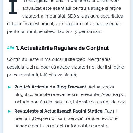
Î
n era digitală actuală, menținerea unui site web
actualizat este esențială pentru a atrage și reține
vizitatori, a îmbunătăți SEO și a asigura securitatea
datelor. În acest articol, vom explora câțiva pași esențiali
pentru a menține site-ul tău la zi și performant.
1.
Actualizările Regulare de Conținut
Conținutul este inima oricărui site web. Menținerea
acestuia la zi nu doar că atrage vizitatori noi, dar îi și reține
pe cei existenți. Iată câteva sfaturi:
Publică Articole de Blog Frecvent
: Actualizează
blogul cu articole relevante și interesante. Acestea pot
include noutăți din industrie, tutoriale sau studii de caz.
Revizuiește și Actualizează Pagini Statice
: Pagini
precum „Despre noi” sau „Servicii” trebuie revizuite
periodic pentru a reflecta informațiile curente.