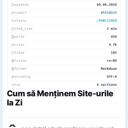
updated
09.06.2026
commit
#5f1d115
status
PUBLISHED
read_time
2 min
words
450
views
4.7k
likes
185
locale
ro-RO
format
Markdown
encoding
UTF-8
toc
6 sections
Cum să Menținem Site-urile
la Zi
~/blog/assets/1.png
1200×628 · PNG