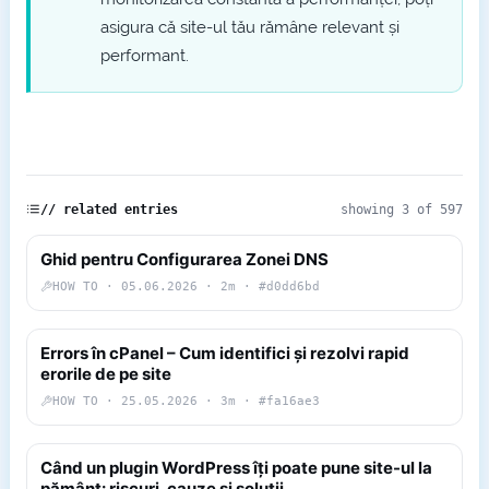
asigura că site-ul tău rămâne relevant și
performant.
// related entries
showing 3 of 597
Ghid pentru Configurarea Zonei DNS
HOW TO · 05.06.2026 · 2m · #d0dd6bd
Errors în cPanel – Cum identifici și rezolvi rapid
erorile de pe site
HOW TO · 25.05.2026 · 3m · #fa16ae3
Când un plugin WordPress îți poate pune site-ul la
pământ: riscuri, cauze și soluții