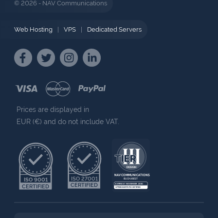
© 2026 - NAV Communications
Web Hosting
|
VPS
|
Dedicated Servers
Prices are displayed in
EUR (€) and do not include VAT.
NAV COMMUNICATIONS
ISO 27001
ISO 9001
BUCHAREST
CERTIFIED
EXPIRES 7 NOVEMBER 2030
CERTIFIED
UPTIME INSTITUTE CERTIFIED