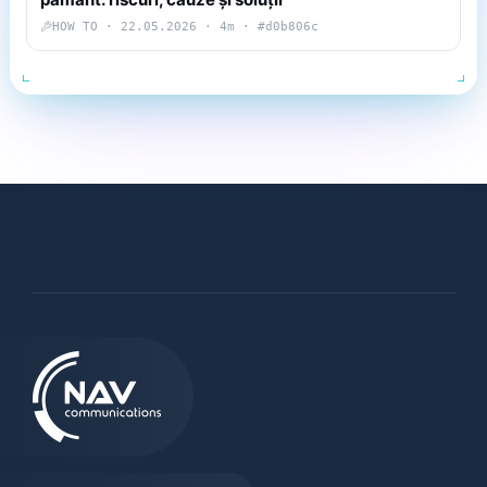
HOW TO · 22.05.2026 · 4m · #d0b806c