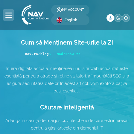
MY ACCOUNT
English
Cum să Menținem Site-urile la Zi
DOMAINS
HOSTING
SERVERS
COLOCATION
RESELLER
LICENSES
SECURITY
DEVELOPMENT
BUSINESS
COMPANY
nav.ro/blog
--mode=how-to
Domain Registration
Web Hosting
Dedicated Servers
Server Colocation
Reseller Hosting
Windows Licenses
SSL Certificates
Web Design
Global Internet
About Us
În era digitală actuală, menținerea unui site web actualizat este
esențială pentru a atrage și reține vizitatori, a îmbunătăți SEO și a
Domain Transfer
WordPress Hosting
Servers
Data Center (DC)
Reseller Domains
cPanel Licenses
Website Security
SEO Optimization
IP Address Allocation
Contact
DC
asigura securitatea datelor. În acest articol, vom explora câțiva
pași esențiali…
WordPress Hosting
Premium DNS
VPS Hosting
Affiliate Program
DirectAdmin Licenses
Website Backup
AS Number Allocation
Blog
WooCommerce
Căutare inteligentă
.ro Domains
Multi-Cloud VPS —
Website Administration
Backup as a Service
Careers
Hosting e-Mail
NEW
Adaugă în căsuța de mai jos cuvinte cheie de care ești interesat
.eu Domains
Server Administration
IT Services
Frequently Asked Questions
Windows Hosting
pentru a găsi articole din domeniul IT.