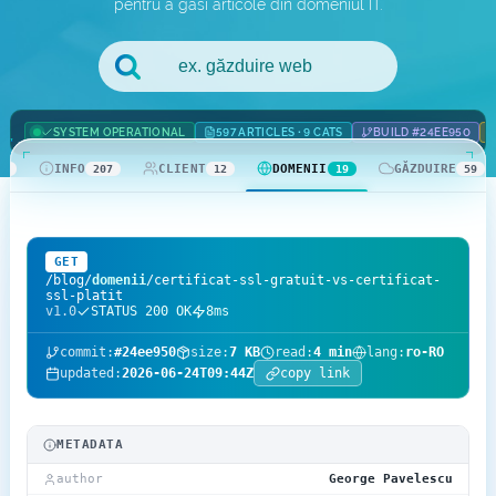
pentru a găsi articole din domeniul IT.
.com Domains
Payment Methods
.net Domains
Network Statistics
SYSTEM OPERATIONAL
597 ARTICLES · 9 CATS
BUILD #24EE950
Whois
INFO
CLIENT
DOMENII
GĂZDUIRE
42
207
12
19
59
GET
/blog/
domenii
/certificat-ssl-gratuit-vs-certificat-
ssl-platit
v1.0
STATUS 200 OK
8ms
commit:
#24ee950
size:
7 KB
read:
4 min
lang:
ro-RO
updated:
2026-06-24T09:44Z
copy link
METADATA
author
George Pavelescu