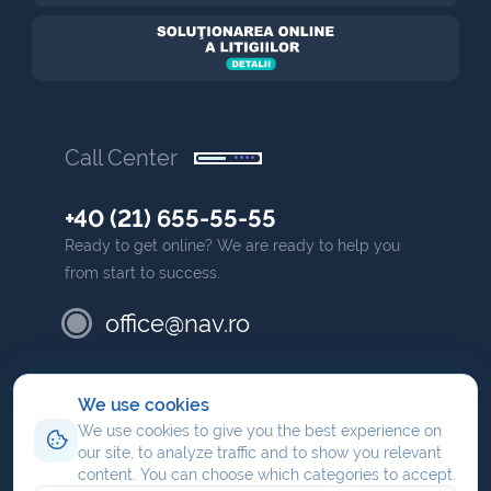
Call Center
+40 (21) 655-55-55
Ready to get online? We are ready to help you
from start to success.
office@nav.ro
partner
We use cookies
We use cookies to give you the best experience on
We share profit when you are an affiliate or you
our site, to analyze traffic and to show you relevant
have your own commission as a <em>NAV</em>
content. You can choose which categories to accept.
partner.