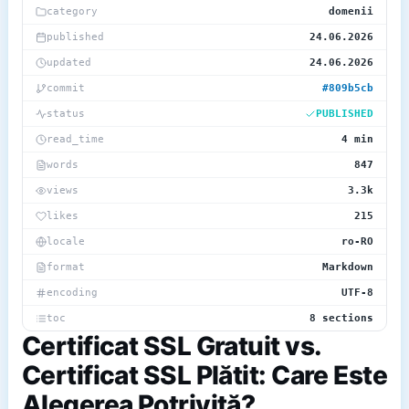
category
domenii
published
24.06.2026
updated
24.06.2026
commit
#809b5cb
status
PUBLISHED
read_time
4 min
words
847
views
3.3k
likes
215
locale
ro-RO
format
Markdown
encoding
UTF-8
toc
8 sections
Certificat SSL Gratuit vs.
Certificat SSL Plătit: Care Este
Alegerea Potrivită?