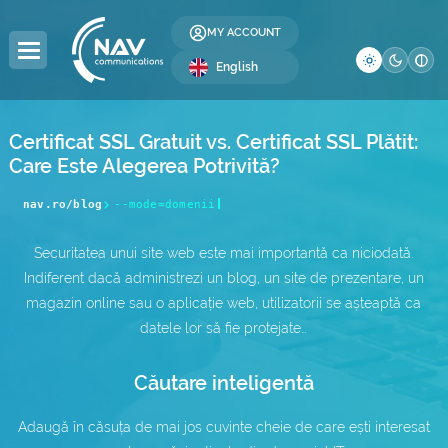
MY ACCOUNT
English
Certificat SSL Gratuit vs. Certificat SSL Plătit:
Care Este Alegerea Potrivită?
DOMAINS
HOSTING
SERVERS
COLOCATION
RESELLER
LICENSES
SECURITY
DEVELOPMENT
BUSINESS
COMPANY
nav.ro/blog
--mode=domenii
Domain Registration
Web Hosting
Dedicated Servers
Server Colocation
Reseller Hosting
Windows Licenses
SSL Certificates
Web Design
Global Internet
About Us
Securitatea unui site web este mai importantă ca niciodată.
Domain Transfer
WordPress Hosting
Servers
Data Center (DC)
Reseller Domains
cPanel Licenses
Website Security
SEO Optimization
IP Address Allocation
Contact
DC
Indiferent dacă administrezi un blog, un site de prezentare, un
magazin online sau o aplicație web, utilizatorii se așteaptă ca
WordPress Hosting
Premium DNS
VPS Hosting
Affiliate Program
DirectAdmin Licenses
Website Backup
AS Number Allocation
Blog
datele lor să fie protejate…
WooCommerce
.ro Domains
Multi-Cloud VPS —
Website Administration
Backup as a Service
Careers
Hosting e-Mail
NEW
Căutare inteligentă
.eu Domains
Server Administration
IT Services
Frequently Asked Questions
Windows Hosting
Adaugă în căsuța de mai jos cuvinte cheie de care ești interesat