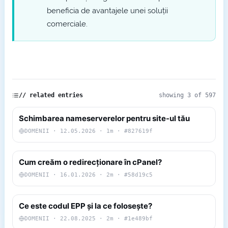
beneficia de avantajele unei soluții
comerciale.
// related entries
showing 3 of 597
Schimbarea nameserverelor pentru site-ul tău
DOMENII · 12.05.2026 · 1m · #827619f
Cum creăm o redirecționare în cPanel?
DOMENII · 16.01.2026 · 2m · #58d19c5
Ce este codul EPP și la ce folosește?
DOMENII · 22.08.2025 · 2m · #1e489bf