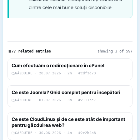
dintre cele mai bune soluții disponibile.
// related entries
showing 3 of 597
Cum efectuăm o redirecționare în cPanel
GĂZDUIRE · 28.07.2026 · 2m · #cdf3d73
Ce este Joomla? Ghid complet pentru începători
GĂZDUIRE · 07.07.2026 · 3m · #2111be7
Ce este CloudLinux și de ce este atât de important
pentru găzduirea web?
GĂZDUIRE · 30.06.2026 · 4m · #2e2b2a8