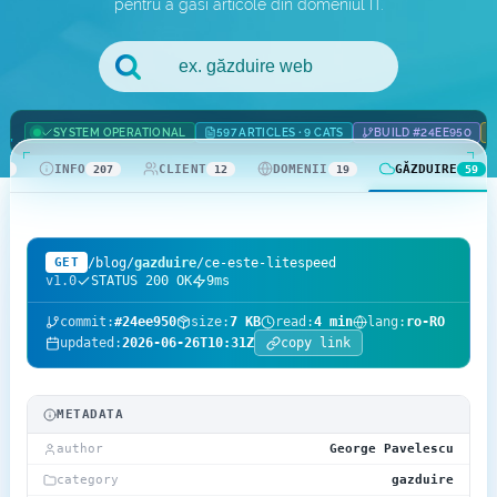
pentru a găsi articole din domeniul IT.
.com Domains
Payment Methods
.net Domains
Network Statistics
SYSTEM OPERATIONAL
597 ARTICLES · 9 CATS
BUILD #24EE950
Whois
INFO
CLIENT
DOMENII
GĂZDUIRE
42
207
12
19
59
/blog/
gazduire
/ce-este-litespeed
GET
v1.0
STATUS 200 OK
9ms
commit:
#24ee950
size:
7 KB
read:
4 min
lang:
ro-RO
updated:
2026-06-26T10:31Z
copy link
METADATA
author
George Pavelescu
category
gazduire