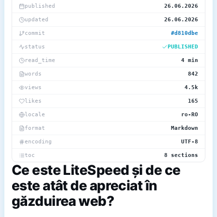
published
26.06.2026
updated
26.06.2026
commit
#d810dbe
status
PUBLISHED
read_time
4 min
words
842
views
4.5k
likes
165
locale
ro-RO
format
Markdown
encoding
UTF-8
toc
8 sections
Ce este LiteSpeed și de ce
este atât de apreciat în
găzduirea web?
~/blog/assets/4a8ef65d-db44-4b2e-8861-
80e4b2a15998.png