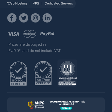
Web Hosting
|
VPS
|
Dedicated Servers
Prices are displayed in
EUR (€) and do not include VAT.
NAV COMMUNICATIONS
ISO 27001
ISO 9001
BUCHAREST
CERTIFIED
EXPIRES 7 NOVEMBER 2030
CERTIFIED
UPTIME INSTITUTE CERTIFIED