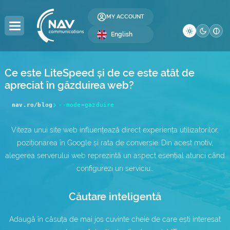
MY ACCOUNT
English
Ce este LiteSpeed și de ce este atât de
apreciat în găzduirea web?
DOMAINS
HOSTING
SERVERS
COLOCATION
RESELLER
LICENSES
SECURITY
DEVELOPMENT
BUSINESS
COMPANY
nav.ro/blog
--mode=gazduire
Domain Registration
Web Hosting
Dedicated Servers
Server Colocation
Reseller Hosting
Windows Licenses
SSL Certificates
Web Design
Global Internet
About Us
Viteza unui site web influențează direct experiența utilizatorilor,
Domain Transfer
WordPress Hosting
Servers
Data Center (DC)
Reseller Domains
cPanel Licenses
Website Security
SEO Optimization
IP Address Allocation
Contact
DC
poziționarea în Google și rata de conversie. Din acest motiv,
alegerea serverului web reprezintă un aspect esențial atunci când
WordPress Hosting
Premium DNS
VPS Hosting
Affiliate Program
DirectAdmin Licenses
Website Backup
AS Number Allocation
Blog
configurezi un serviciu…
WooCommerce
.ro Domains
Multi-Cloud VPS —
Website Administration
Backup as a Service
Careers
Hosting e-Mail
NEW
Căutare inteligentă
.eu Domains
Server Administration
IT Services
Frequently Asked Questions
Windows Hosting
Adaugă în căsuța de mai jos cuvinte cheie de care ești interesat