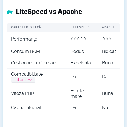
LiteSpeed vs Apache
CARACTERISTICĂ
LITESPEED
APACHE
⭐⭐⭐⭐⭐
⭐⭐⭐
Performanță
Consum RAM
Redus
Ridicat
Gestionare trafic mare
Excelentă
Bună
Compatibilitate
Da
Da
.htaccess
Foarte
Viteză PHP
Bună
mare
Cache integrat
Da
Nu