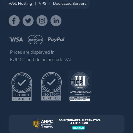
Web Hosting
|
VPS
|
Dedicated Servers
Prices are displayed in
EUR (€) and do not include VAT.
NAV COMMUNICATIONS
ISO 27001
ISO 9001
BUCHAREST
CERTIFIED
EXPIRES 7 NOVEMBER 2030
CERTIFIED
UPTIME INSTITUTE CERTIFIED