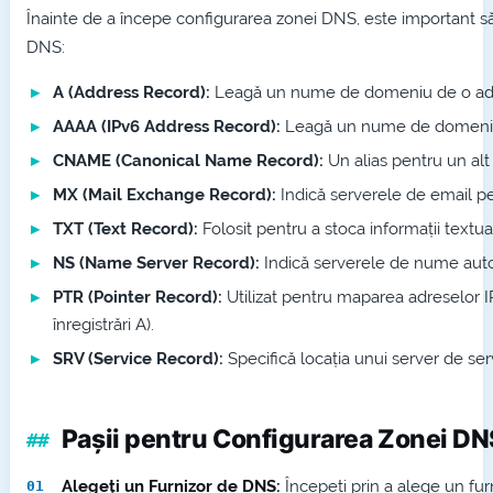
Înainte de a începe configurarea zonei DNS, este important să 
DNS:
A (Address Record):
Leagă un nume de domeniu de o adr
AAAA (IPv6 Address Record):
Leagă un nume de domeniu 
CNAME (Canonical Name Record):
Un alias pentru un a
MX (Mail Exchange Record):
Indică serverele de email p
TXT (Text Record):
Folosit pentru a stoca informații textua
NS (Name Server Record):
Indică serverele de nume auto
PTR (Pointer Record):
Utilizat pentru maparea adreselor 
înregistrări A).
SRV (Service Record):
Specifică locația unui server de serv
Pașii pentru Configurarea Zonei DN
Alegeți un Furnizor de DNS:
Începeți prin a alege un fur