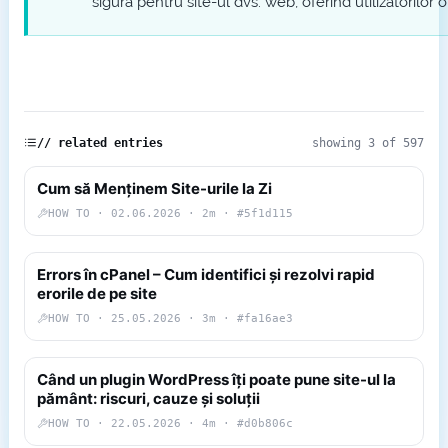
sigură pentru site-ul dvs. web, oferind utilizatorilo
// related entries
showing 3 of 597
Cum să Menținem Site-urile la Zi
HOW TO · 02.06.2026 · 2m · #5f1d115
Errors în cPanel – Cum identifici și rezolvi rapid
erorile de pe site
HOW TO · 25.05.2026 · 3m · #fa16ae3
Când un plugin WordPress îți poate pune site-ul la
pământ: riscuri, cauze și soluții
HOW TO · 22.05.2026 · 4m · #d0b806c