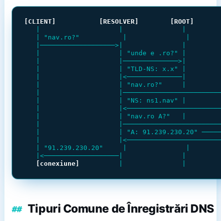
[CLIENT]
[RESOLVER]
[ROOT]
   |                    |               |         
   | "nav.ro?"           |               |        
   |───────────────────>|               |         
   |                    | "unde e .ro?" |         
   |                    |──────────────>|         
   |                    | "TLD-NS: x.x" |         
   |                    |<──────────────|         
   |                    | "nav.ro?"     |         
   |                    |─────────────────────────
   |                    | "NS: ns1.nav" |         
   |                    |<────────────────────────
   |                    | "nav.ro A?"   |         
   |                    |─────────────────────────
   |                    | "A: 91.239.230.20" ─────
   |                    |<────────────────────────
   | "91.239.230.20"     |               |        
   |<───────────────────|               |         
[conexiune]
          |               |        
Tipuri Comune de Înregistrări DNS