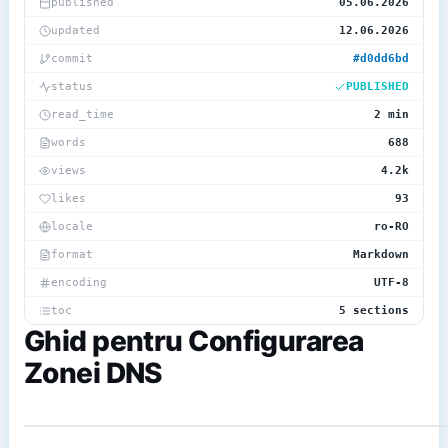
published
05.06.2026
updated
12.06.2026
commit
#d0dd6bd
status
PUBLISHED
read_time
2 min
words
688
views
4.2k
likes
93
locale
ro-RO
format
Markdown
encoding
UTF-8
toc
5 sections
Ghid pentru Configurarea
Zonei DNS
~/blog/assets/1-1.png