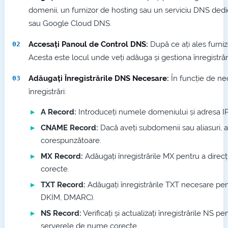
domenii, un furnizor de hosting sau un serviciu DNS ded
sau Google Cloud DNS.
Accesați Panoul de Control DNS:
După ce ați ales furni
Acesta este locul unde veți adăuga și gestiona înregistră
Adăugați Înregistrările DNS Necesare:
În funcție de nec
înregistrări:
A Record:
Introduceți numele domeniului și adresa IP
CNAME Record:
Dacă aveți subdomenii sau aliasuri, 
corespunzătoare.
MX Record:
Adăugați înregistrările MX pentru a direcț
corecte.
TXT Record:
Adăugați înregistrările TXT necesare pent
DKIM, DMARC).
NS Record:
Verificați și actualizați înregistrările NS 
serverele de nume corecte.