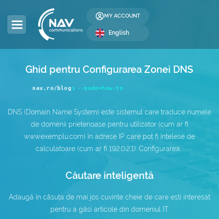
MY ACCOUNT
English
Ghid pentru Configurarea Zonei DNS
DOMAINS
HOSTING
SERVERS
COLOCATION
RESELLER
LICENSES
SECURITY
DEVELOPMENT
BUSINESS
COMPANY
nav.ro/blog
--mode=how-to
Domain Registration
Web Hosting
Dedicated Servers
Server Colocation
Reseller Hosting
Windows Licenses
SSL Certificates
Web Design
Global Internet
About Us
DNS (Domain Name System) este sistemul care traduce numele
de domenii prietenoase pentru utilizator (cum ar fi
Domain Transfer
WordPress Hosting
Servers
Data Center (DC)
Reseller Domains
cPanel Licenses
Website Security
SEO Optimization
IP Address Allocation
Contact
DC
www.exemplu.com) în adrese IP care pot fi înțelese de
calculatoare (cum ar fi 192.0.2.1). Configurarea…
WordPress Hosting
Premium DNS
VPS Hosting
Affiliate Program
DirectAdmin Licenses
Website Backup
AS Number Allocation
Blog
WooCommerce
Căutare inteligentă
.ro Domains
Multi-Cloud VPS —
Website Administration
Backup as a Service
Careers
Hosting e-Mail
NEW
Adaugă în căsuța de mai jos cuvinte cheie de care ești interesat
.eu Domains
Server Administration
IT Services
Frequently Asked Questions
Windows Hosting
pentru a găsi articole din domeniul IT.