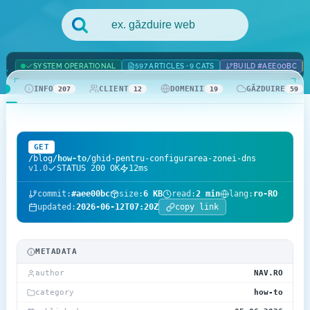
.com Domains
Payment Methods
.net Domains
Network Statistics
SYSTEM OPERATIONAL
597 ARTICLES · 9 CATS
BUILD #AEE00BC
INFO
CLIENT
DOMENII
GĂZDUIRE
Whois
42
207
12
19
59
GET
/blog/
how-to
/ghid-pentru-configurarea-zonei-dns
v1.0
STATUS 200 OK
12ms
commit:
#aee00bc
size:
6 KB
read:
2 min
lang:
ro-RO
updated:
2026-06-12T07:20Z
copy link
METADATA
author
NAV.RO
category
how-to