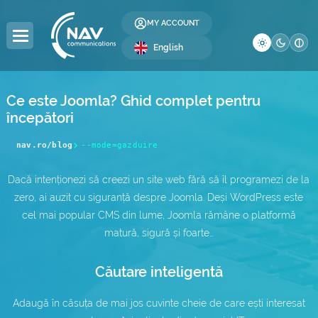
MY ACCOUNT
English
Ce este Joomla? Ghid complet pentru
începători
DOMAINS
HOSTING
SERVERS
COLOCATION
RESELLER
LICENSES
SECURITY
DEVELOPMENT
BUSINESS
COMPANY
nav.ro/blog
--mode=gazduire
Domain Registration
Web Hosting
Dedicated Servers
Server Colocation
Reseller Hosting
Windows Licenses
SSL Certificates
Web Design
Global Internet
About Us
Dacă intenționezi să creezi un site web fără să îl programezi de la
Domain Transfer
WordPress Hosting
Servers
Data Center (DC)
Reseller Domains
cPanel Licenses
Website Security
SEO Optimization
IP Address Allocation
Contact
DC
zero, ai auzit cu siguranță despre Joomla. Deși WordPress este
cel mai popular CMS din lume, Joomla rămâne o platformă
WordPress Hosting
Premium DNS
VPS Hosting
Affiliate Program
DirectAdmin Licenses
Website Backup
AS Number Allocation
Blog
matură, sigură și foarte…
WooCommerce
.ro Domains
Multi-Cloud VPS —
Website Administration
Backup as a Service
Careers
Hosting e-Mail
NEW
Căutare inteligentă
.eu Domains
Server Administration
IT Services
Frequently Asked Questions
Windows Hosting
Adaugă în căsuța de mai jos cuvinte cheie de care ești interesat