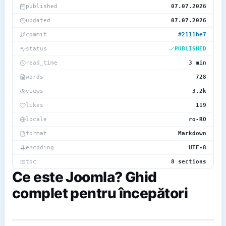
published
07.07.2026
updated
07.07.2026
commit
#2111be7
status
PUBLISHED
read_time
3 min
words
728
views
3.2k
likes
119
locale
ro-RO
format
Markdown
encoding
UTF-8
toc
8 sections
Ce este Joomla? Ghid
complet pentru începători
~/blog/assets/8e13e237-3788-4d70-ae79-
705a5611114c.png