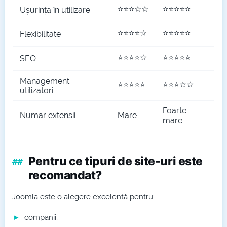
⭐⭐⭐☆☆
⭐⭐⭐⭐⭐
Ușurință în utilizare
⭐⭐⭐⭐☆
⭐⭐⭐⭐⭐
Flexibilitate
⭐⭐⭐⭐☆
⭐⭐⭐⭐⭐
SEO
Management
⭐⭐⭐⭐⭐
⭐⭐⭐☆☆
utilizatori
Foarte
Număr extensii
Mare
mare
Pentru ce tipuri de site-uri este
recomandat?
Joomla este o alegere excelentă pentru:
companii;