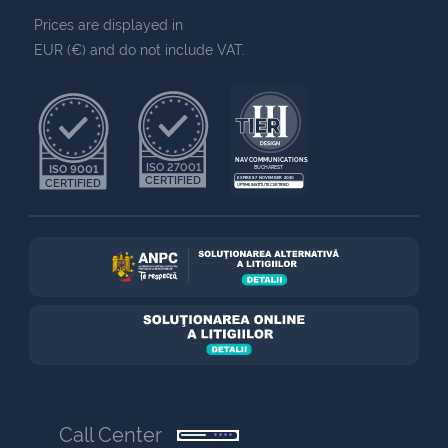
Prices are displayed in
EUR (€) and do not include VAT.
NAV COMMUNICATIONS
ISO 27001
ISO 9001
BUCHAREST
CERTIFIED
EXPIRES 7 NOVEMBER 2030
CERTIFIED
UPTIME INSTITUTE CERTIFIED
Call Center