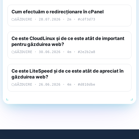
Cum efectuăm o redirecționare în cPanel
GĂZDUIRE · 28.07.2026 · 2m · #cdf3d73
Ce este CloudLinux și de ce este atât de important
pentru găzduirea web?
GĂZDUIRE · 30.06.2026 · 4m · #2e2b2a8
Ce este LiteSpeed și de ce este atât de apreciat în
găzduirea web?
GĂZDUIRE · 26.06.2026 · 4m · #d810dbe